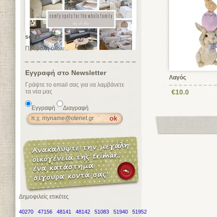
sofas
Προβολή όλων...
Εγγραφή στο Newsletter
Λαγός
Γράψτε το email σας για να λαμβάνετε
τα νέα μας
€10.0
Εγγραφή
Διαγραφή
Δημοφιλείς ετικέτες
40270
47156
48141
48142
51083
51940
51952