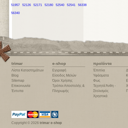
51957
52126
52171
52180
52540
52541
56338
56340
trimar
e-shop
προϊόντα
Λίστα Καταστημάτων
Εγγραφή
Έπιπλα
Δ
Blog
Είσοδος Μελών
Υφάσματα
Κ
Sitemap
Όροι Χρήσης
Φως
Ε
Επικοινωνία
Τρόποι Αποστολής &
Τεχνητά Άνθη -
Χ
Έντυπα
Πληρωμής
Στολισμός
Π
Χρηστικά
Copyright © 2026
trimar e-shop