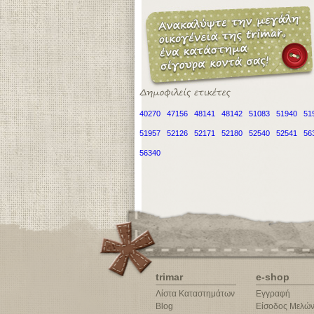
40270
47156
48141
48142
51083
51940
51
51957
52126
52171
52180
52540
52541
56
56340
trimar
e-shop
Λίστα Καταστημάτων
Εγγραφή
Blog
Είσοδος Μελώ