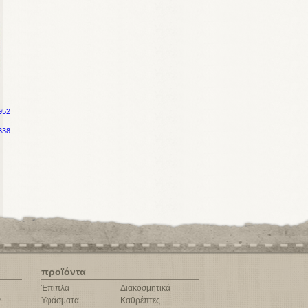
952
338
προϊόντα
Έπιπλα
Διακοσμητικά
ν
Υφάσματα
Καθρέπτες