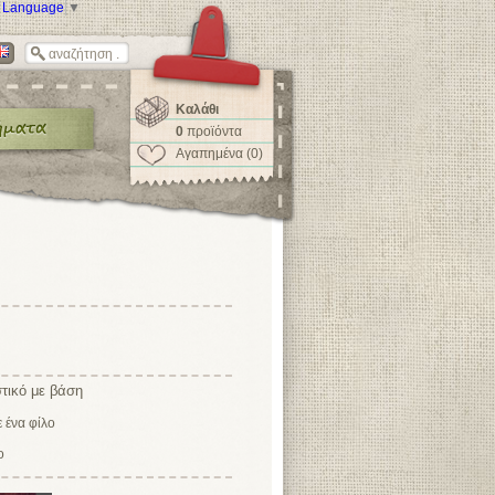
t Language
▼
Καλάθι
0
προϊόντα
Αγαπημένα (0)
τικό με βάση
ο