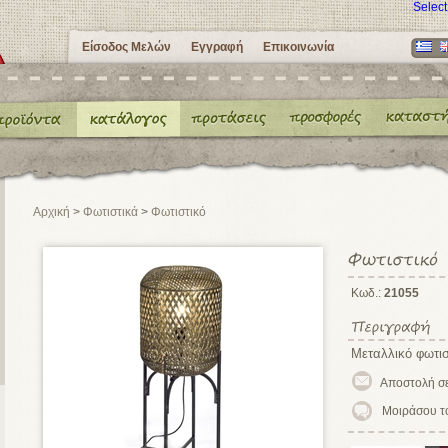
Selec
Είσοδος Μελών
Εγγραφή
Επικοινωνία
Αρχική
>
Φωτιστικά
>
Φωτιστικό
Κωδ.:
21055
Μεταλλικό φωτισ
Μοιράσου τ