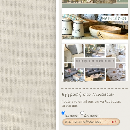
Easy greens
Natural hues
sofas
Προβολή όλων...
Γράψτε το email σας για να λαμβάνετε
τα νέα μας
Εγγραφή
Διαγραφή