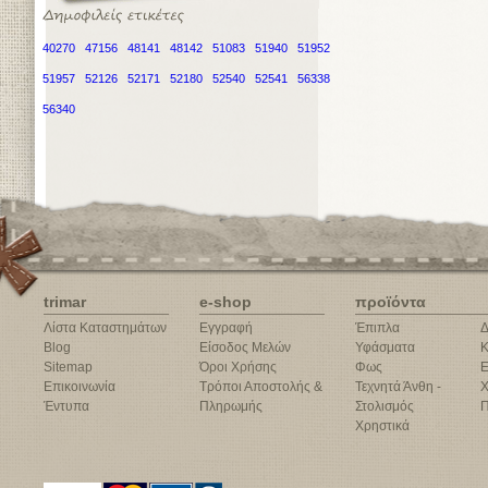
40270
47156
48141
48142
51083
51940
51952
51957
52126
52171
52180
52540
52541
56338
56340
trimar
e-shop
προϊόντα
Λίστα Καταστημάτων
Εγγραφή
Έπιπλα
Δ
Blog
Είσοδος Μελών
Υφάσματα
Κ
Sitemap
Όροι Χρήσης
Φως
Ε
Επικοινωνία
Τρόποι Αποστολής &
Τεχνητά Άνθη -
Χ
Έντυπα
Πληρωμής
Στολισμός
Π
Χρηστικά