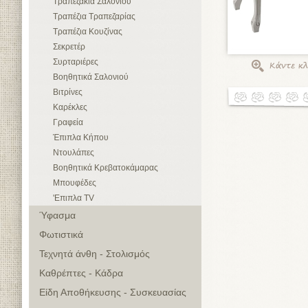
Τραπεζάκια Σαλονιού
Τραπέζια Τραπεζαρίας
Τραπέζια Κουζίνας
Σεκρετέρ
Συρταριέρες
Βοηθητικά Σαλονιού
Βιτρίνες
Καρέκλες
Γραφεία
Έπιπλα Κήπου
Ντουλάπες
Βοηθητικά Κρεβατοκάμαρας
Μπουφέδες
'Επιπλα TV
Ύφασμα
Φωτιστικά
Τεχνητά άνθη - Στολισμός
Καθρέπτες - Κάδρα
Είδη Αποθήκευσης - Συσκευασίας