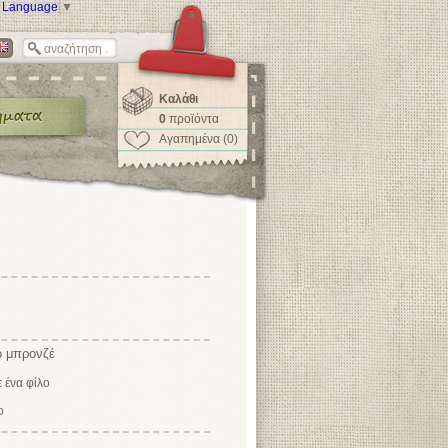
t Language
▼
Καλάθι
0
προϊόντα
Αγαπημένα (0)
ο μπρονζέ
ο