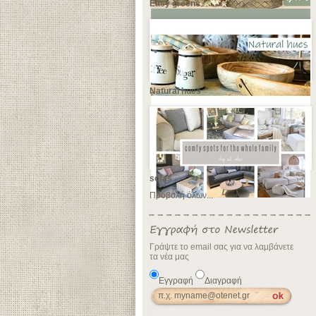
Easy greens
Natural hues
sofas
Προβολή όλων...
Γράψτε το email σας για να λαμβάνετε
τα νέα μας
Εγγραφή
Διαγραφή