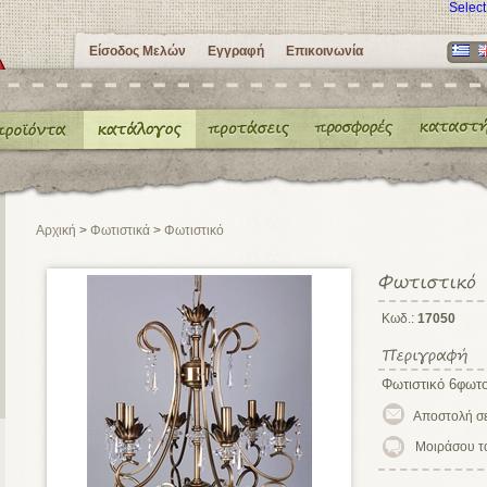
Selec
Είσοδος Μελών
Εγγραφή
Επικοινωνία
Αρχική
>
Φωτιστικά
>
Φωτιστικό
Κωδ.:
17050
Φωτιστικό 6φωτ
Μοιράσου τ