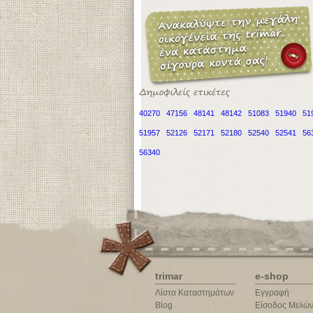
40270
47156
48141
48142
51083
51940
51
51957
52126
52171
52180
52540
52541
56
56340
trimar
e-shop
Λίστα Καταστημάτων
Εγγραφή
Blog
Είσοδος Μελώ