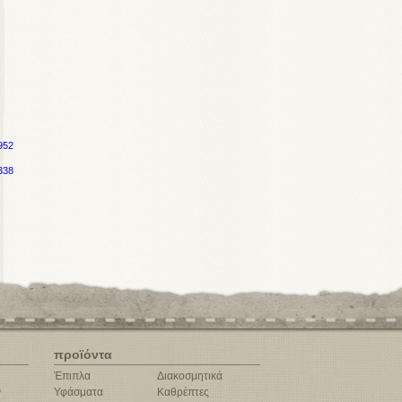
952
338
προϊόντα
Έπιπλα
Διακοσμητικά
ν
Υφάσματα
Καθρέπτες