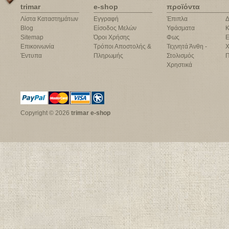
trimar
e-shop
προϊόντα
Λίστα Καταστημάτων
Εγγραφή
Έπιπλα
Δ
Blog
Είσοδος Μελών
Υφάσματα
Κ
Sitemap
Όροι Χρήσης
Φως
Ε
Επικοινωνία
Τρόποι Αποστολής &
Τεχνητά Άνθη -
Χ
Έντυπα
Πληρωμής
Στολισμός
Π
Χρηστικά
Copyright © 2026
trimar e-shop