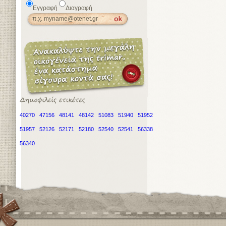
Εγγραφή
Διαγραφή
40270
47156
48141
48142
51083
51940
51952
51957
52126
52171
52180
52540
52541
56338
56340