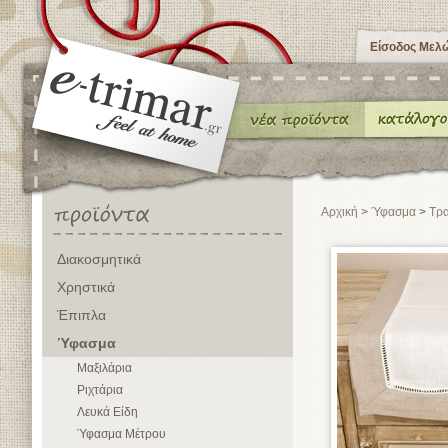
Είσοδος Μελ
Αρχική
>
Ύφασμα
>
Τρ
Διακοσμητικά
Χρηστικά
Έπιπλα
Ύφασμα
Μαξιλάρια
Ριχτάρια
Λευκά Είδη
Ύφασμα Μέτρου