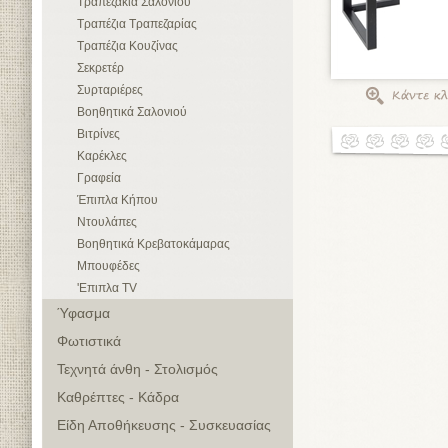
Τραπεζάκια Σαλονιού
Τραπέζια Τραπεζαρίας
Τραπέζια Κουζίνας
Σεκρετέρ
Συρταριέρες
Βοηθητικά Σαλονιού
Βιτρίνες
Καρέκλες
Γραφεία
Έπιπλα Κήπου
Ντουλάπες
Βοηθητικά Κρεβατοκάμαρας
Μπουφέδες
'Επιπλα TV
Ύφασμα
Φωτιστικά
Τεχνητά άνθη - Στολισμός
Καθρέπτες - Κάδρα
Είδη Αποθήκευσης - Συσκευασίας