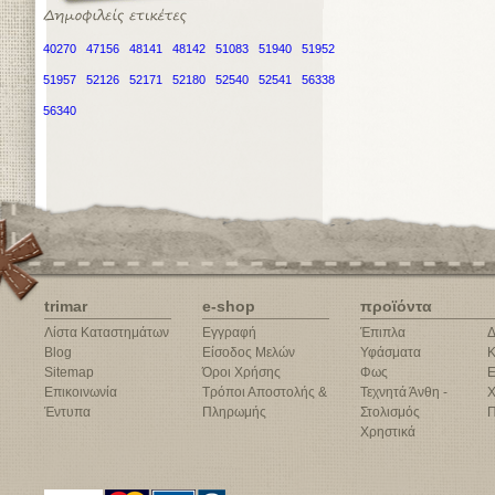
40270
47156
48141
48142
51083
51940
51952
51957
52126
52171
52180
52540
52541
56338
56340
trimar
e-shop
προϊόντα
Λίστα Καταστημάτων
Εγγραφή
Έπιπλα
Δ
Blog
Είσοδος Μελών
Υφάσματα
Κ
Sitemap
Όροι Χρήσης
Φως
Ε
Επικοινωνία
Τρόποι Αποστολής &
Τεχνητά Άνθη -
Χ
Έντυπα
Πληρωμής
Στολισμός
Π
Χρηστικά