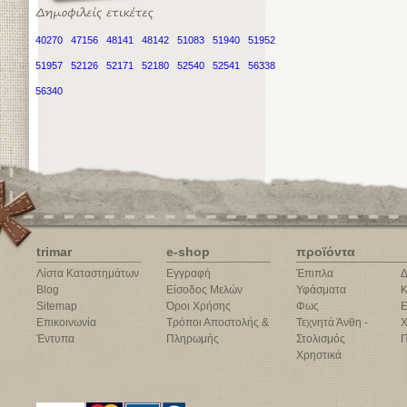
40270
47156
48141
48142
51083
51940
51952
51957
52126
52171
52180
52540
52541
56338
56340
trimar
e-shop
προϊόντα
Λίστα Καταστημάτων
Εγγραφή
Έπιπλα
Δ
Blog
Είσοδος Μελών
Υφάσματα
Κ
Sitemap
Όροι Χρήσης
Φως
Ε
Επικοινωνία
Τρόποι Αποστολής &
Τεχνητά Άνθη -
Χ
Έντυπα
Πληρωμής
Στολισμός
Π
Χρηστικά