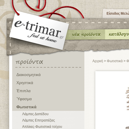
Είσοδος Μελ
Αρχική
>
Φωτιστικά
>
Φ
Διακοσμητικά
Χρηστικά
Έπιπλα
Ύφασμα
Φωτιστικά
Λάμπες Δαπέδου
Λάμπες Επιτραπέζιες
Απλίκες-Φωτιστικά τοίχου