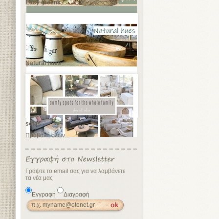
Easy greens
Natural hues
sofas
Προβολή όλων...
Γράψτε το email σας για να λαμβάνετε
τα νέα μας
Εγγραφή
Διαγραφή