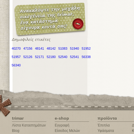
40270
47156
48141
48142
51083
51940
51952
51957
52126
52171
52180
52540
52541
56338
56340
trimar
e-shop
προϊόντα
Λίστα Καταστημάτων
Εγγραφή
Έπιπλα
Δ
Blog
Είσοδος Μελών
Υφάσματα
Κ