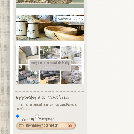
Easy greens
Natural hues
sofas
Προβολή όλων...
Γράψτε το email σας για να λαμβάνετε
τα νέα μας
Εγγραφή
Διαγραφή