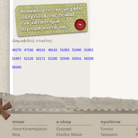
40270
47156
48141
48142
51083
51940
51952
51957
52126
52171
52180
52540
52541
56338
56340
trimar
e-shop
προϊόντα
Λίστα Καταστημάτων
Εγγραφή
Έπιπλα
Δ
Blog
Είσοδος Μελών
Υφάσματα
Κ