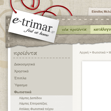
Είσοδος Μελ
Αρχική
>
Φωτιστικά
>
Μ
Διακοσμητικά
Χρηστικά
Έπιπλα
Ύφασμα
Φωτιστικά
Λάμπες Δαπέδου
Λάμπες Επιτραπέζιες
Απλίκες-Φωτιστικά τοίχου