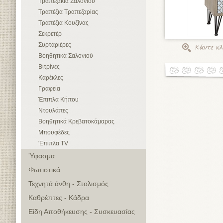
Τραπεζάκια Σαλονιού
Τραπέζια Τραπεζαρίας
Τραπέζια Κουζίνας
Σεκρετέρ
Συρταριέρες
Βοηθητικά Σαλονιού
Βιτρίνες
Καρέκλες
Γραφεία
Έπιπλα Κήπου
Ντουλάπες
Βοηθητικά Κρεβατοκάμαρας
Μπουφέδες
'Επιπλα TV
Ύφασμα
Φωτιστικά
Τεχνητά άνθη - Στολισμός
Καθρέπτες - Κάδρα
Είδη Αποθήκευσης - Συσκευασίας