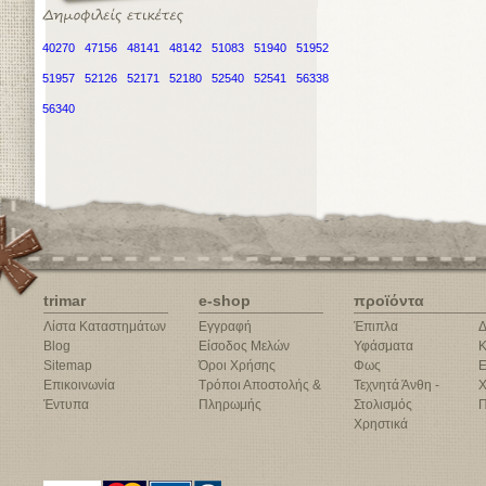
40270
47156
48141
48142
51083
51940
51952
51957
52126
52171
52180
52540
52541
56338
56340
trimar
e-shop
προϊόντα
Λίστα Καταστημάτων
Εγγραφή
Έπιπλα
Δ
Blog
Είσοδος Μελών
Υφάσματα
Κ
Sitemap
Όροι Χρήσης
Φως
Ε
Επικοινωνία
Τρόποι Αποστολής &
Τεχνητά Άνθη -
Χ
Έντυπα
Πληρωμής
Στολισμός
Π
Χρηστικά