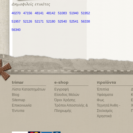
40270
47156
48141
48142
51083
51940
51952
51957
52126
52171
52180
52540
52541
56338
56340
trimar
e-shop
προϊόντα
Λίστα Καταστημάτων
Εγγραφή
Έπιπλα
Δ
Blog
Είσοδος Μελών
Υφάσματα
Κ
Sitemap
Όροι Χρήσης
Φως
Ε
Επικοινωνία
Τρόποι Αποστολής &
Τεχνητά Άνθη -
Χ
Έντυπα
Πληρωμής
Στολισμός
Π
Χρηστικά