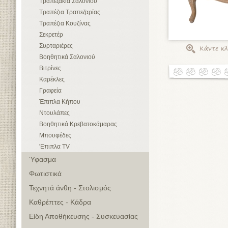
Τραπεζάκια Σαλονιού
Τραπέζια Τραπεζαρίας
Τραπέζια Κουζίνας
Σεκρετέρ
Συρταριέρες
Βοηθητικά Σαλονιού
Βιτρίνες
Καρέκλες
Γραφεία
Έπιπλα Κήπου
Ντουλάπες
Βοηθητικά Κρεβατοκάμαρας
Μπουφέδες
'Επιπλα TV
Ύφασμα
Φωτιστικά
Τεχνητά άνθη - Στολισμός
Καθρέπτες - Κάδρα
Είδη Αποθήκευσης - Συσκευασίας