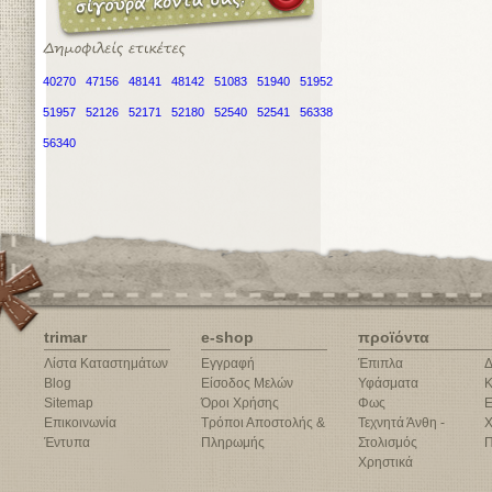
40270
47156
48141
48142
51083
51940
51952
51957
52126
52171
52180
52540
52541
56338
56340
trimar
e-shop
προϊόντα
Λίστα Καταστημάτων
Εγγραφή
Έπιπλα
Δ
Blog
Είσοδος Μελών
Υφάσματα
Κ
Sitemap
Όροι Χρήσης
Φως
Ε
Επικοινωνία
Τρόποι Αποστολής &
Τεχνητά Άνθη -
Χ
Έντυπα
Πληρωμής
Στολισμός
Π
Χρηστικά