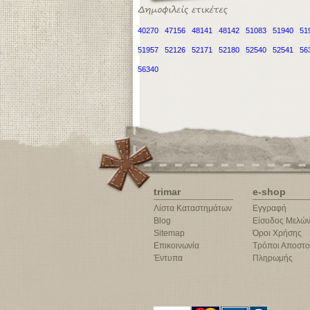
40270
47156
48141
48142
51083
51940
51
51957
52126
52171
52180
52540
52541
56
56340
trimar
e-shop
Λίστα Καταστημάτων
Εγγραφή
Blog
Είσοδος Μελώ
Sitemap
Όροι Χρήσης
Επικοινωνία
Τρόποι Αποστο
Έντυπα
Πληρωμής