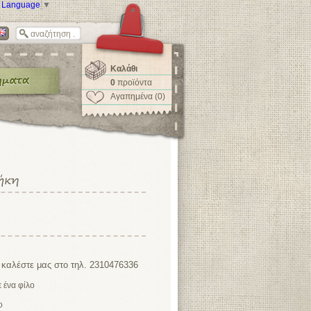
t Language
▼
Καλάθι
0
προϊόντα
Αγαπημένα (0)
 καλέστε μας στο τηλ. 2310476336
ο