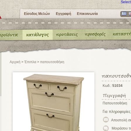
Selec
Είσοδος Μελών
Εγγραφή
Επικοινωνία
Αρχική
>
Έπιπλα
>
παπουτσοθήκη
Κωδ.:
51034
Παπουτσοθήκη
Για πληροφορίες
Μοιράσου τ