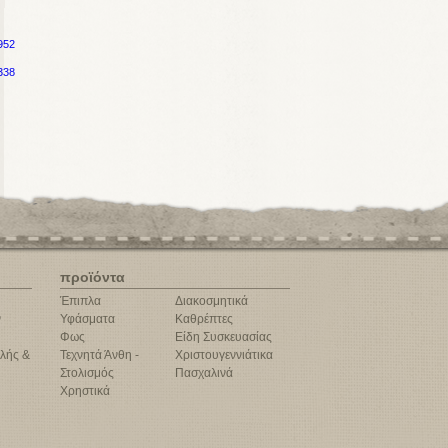
952
338
προϊόντα
Έπιπλα
Διακοσμητικά
ν
Υφάσματα
Καθρέπτες
Φως
Είδη Συσκευασίας
λής &
Τεχνητά Άνθη -
Χριστουγεννιάτικα
Στολισμός
Πασχαλινά
Χρηστικά