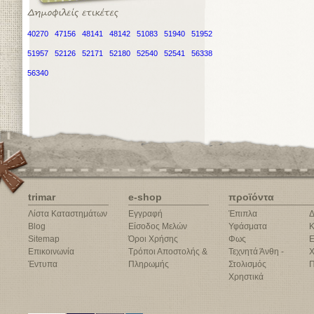
40270
47156
48141
48142
51083
51940
51952
51957
52126
52171
52180
52540
52541
56338
56340
trimar
e-shop
προϊόντα
Λίστα Καταστημάτων
Εγγραφή
Έπιπλα
Δ
Blog
Είσοδος Μελών
Υφάσματα
Κ
Sitemap
Όροι Χρήσης
Φως
Ε
Επικοινωνία
Τρόποι Αποστολής &
Τεχνητά Άνθη -
Χ
Έντυπα
Πληρωμής
Στολισμός
Π
Χρηστικά