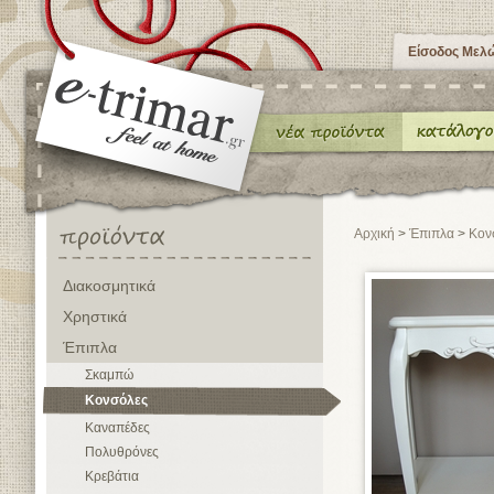
Είσοδος Μελ
Αρχική
>
Έπιπλα
>
Κον
Διακοσμητικά
Χρηστικά
Έπιπλα
Σκαμπώ
Κονσόλες
Καναπέδες
Πολυθρόνες
Κρεβάτια