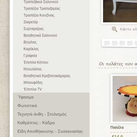
Τραπεζάκια Σαλονιού
Τραπέζια Τραπεζαρίας
Τραπέζια Κουζίνας
Σεκρετέρ
Συρταριέρες
Βοηθητικά Σαλονιού
Βιτρίνες
Καρέκλες
Γραφεία
Έπιπλα Κήπου
Ντουλάπες
Βοηθητικά Κρεβατοκάμαρας
Μπουφέδες
'Επιπλα TV
Ύφασμα
Φωτιστικά
Τεχνητά άνθη - Στολισμός
Καθρέπτες - Κάδρα
Πιατέλα
Είδη Αποθήκευσης - Συσκευασίας
€14,0