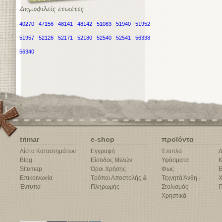
40270
47156
48141
48142
51083
51940
51952
51957
52126
52171
52180
52540
52541
56338
56340
trimar
e-shop
προϊόντα
Λίστα Καταστημάτων
Εγγραφή
Έπιπλα
Δ
Blog
Είσοδος Μελών
Υφάσματα
Κ
Sitemap
Όροι Χρήσης
Φως
Ε
Επικοινωνία
Τρόποι Αποστολής &
Τεχνητά Άνθη -
Χ
Έντυπα
Πληρωμής
Στολισμός
Π
Χρηστικά