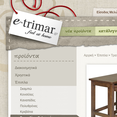
Είσοδος Μελ
Αρχική
>
Έπιπλα
>
Τρα
Διακοσμητικά
Χρηστικά
Έπιπλα
Σκαμπώ
Κονσόλες
Καναπέδες
Πολυθρόνες
Κρεβάτια