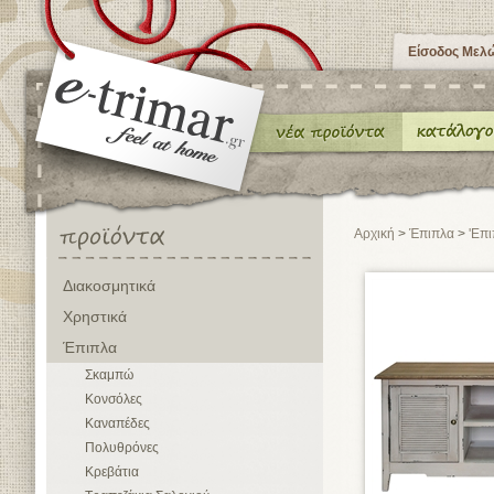
Είσοδος Μελ
Αρχική
>
Έπιπλα
>
'Επ
Διακοσμητικά
Χρηστικά
Έπιπλα
Σκαμπώ
Κονσόλες
Καναπέδες
Πολυθρόνες
Κρεβάτια