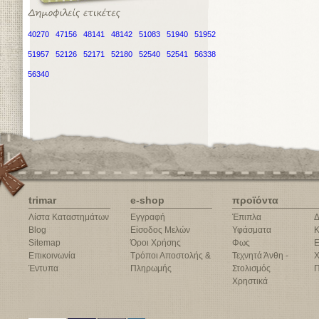
40270
47156
48141
48142
51083
51940
51952
51957
52126
52171
52180
52540
52541
56338
56340
trimar
e-shop
προϊόντα
Λίστα Καταστημάτων
Εγγραφή
Έπιπλα
Δ
Blog
Είσοδος Μελών
Υφάσματα
Κ
Sitemap
Όροι Χρήσης
Φως
Ε
Επικοινωνία
Τρόποι Αποστολής &
Τεχνητά Άνθη -
Χ
Έντυπα
Πληρωμής
Στολισμός
Π
Χρηστικά