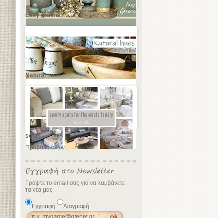
Easy greens
Natural hues
sofas
Προβολή όλων...
Γράψτε το email σας για να λαμβάνετε
τα νέα μας
Εγγραφή
Διαγραφή