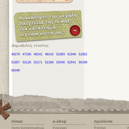
40270
47156
48141
48142
51083
51940
51952
51957
52126
52171
52180
52540
52541
56338
56340
trimar
e-shop
προϊόντα
Λίστα Καταστημάτων
Εγγραφή
Έπιπλα
Δ