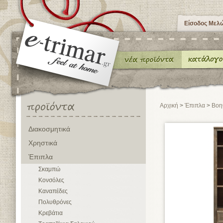
Είσοδος Μελ
Αρχική
>
Έπιπλα
>
Βοη
Διακοσμητικά
Χρηστικά
Έπιπλα
Σκαμπώ
Κονσόλες
Καναπέδες
Πολυθρόνες
Κρεβάτια