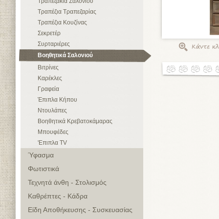
Τραπεζάκια Σαλονιού
Τραπέζια Τραπεζαρίας
Τραπέζια Κουζίνας
Σεκρετέρ
Συρταριέρες
Βοηθητικά Σαλονιού
Βιτρίνες
Καρέκλες
Γραφεία
Έπιπλα Κήπου
Ντουλάπες
Βοηθητικά Κρεβατοκάμαρας
Μπουφέδες
'Επιπλα TV
Ύφασμα
Φωτιστικά
Τεχνητά άνθη - Στολισμός
Καθρέπτες - Κάδρα
Είδη Αποθήκευσης - Συσκευασίας