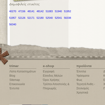
40270
47156
48141
48142
51083
51940
51952
51957
52126
52171
52180
52540
52541
56338
56340
trimar
e-shop
προϊόντα
Λίστα Καταστημάτων
Εγγραφή
Έπιπλα
Δ
Blog
Είσοδος Μελών
Υφάσματα
Κ
Sitemap
Όροι Χρήσης
Φως
Ε
Επικοινωνία
Τρόποι Αποστολής &
Τεχνητά Άνθη -
Χ
Έντυπα
Πληρωμής
Στολισμός
Π
Χρηστικά