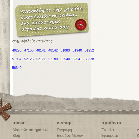
40270
47156
48141
48142
51083
51940
51952
51957
52126
52171
52180
52540
52541
56338
56340
trimar
e-shop
προϊόντα
Λίστα Καταστημάτων
Εγγραφή
Έπιπλα
Δ
Blog
Είσοδος Μελών
Υφάσματα
Κ