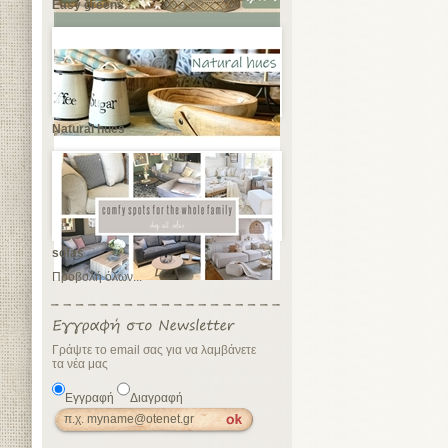
Easy greens
Natural hues
sofas
Προβολή όλων...
Γράψτε το email σας για να λαμβάνετε
τα νέα μας
Εγγραφή
Διαγραφή