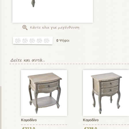
0
Ψήφοι
Κομοδίνο
Κομοδίνο
€213,0
€238,0