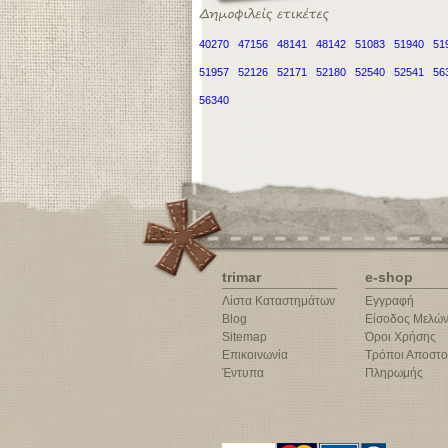
40270
47156
48141
48142
51083
51940
51
51957
52126
52171
52180
52540
52541
56
56340
trimar
e-shop
Λίστα Καταστημάτων
Εγγραφή
Blog
Είσοδος Μελώ
Sitemap
Όροι Χρήσης
Επικοινωνία
Τρόποι Αποστο
Έντυπα
Πληρωμής