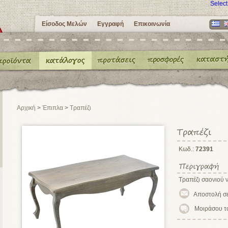
Selec
Είσοδος Μελών
Εγγραφή
Επικοινωνία
Αρχική
>
Έπιπλα
>
Τραπέζι
Κωδ.:
72391
Τραπέζι σαονιού 
Μοιράσου τ