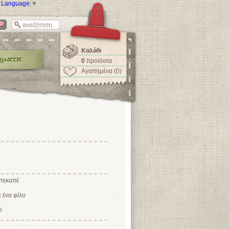
t Language
▼
Καλάθι
0
προϊόντα
Αγαπημένα (0)
ντεκαπέ
ο