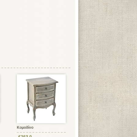
Κομοδίνο
€263,0