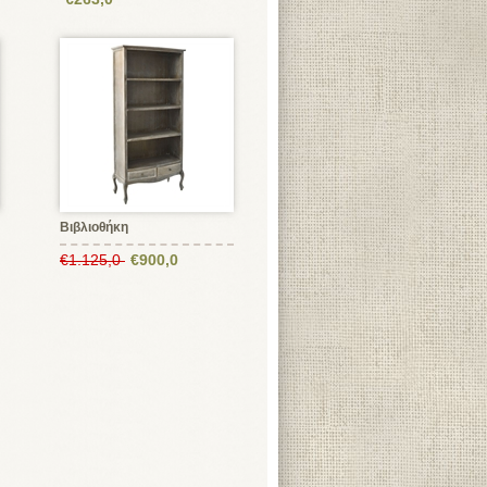
Βιβλιοθήκη
€1.125,0
€900,0