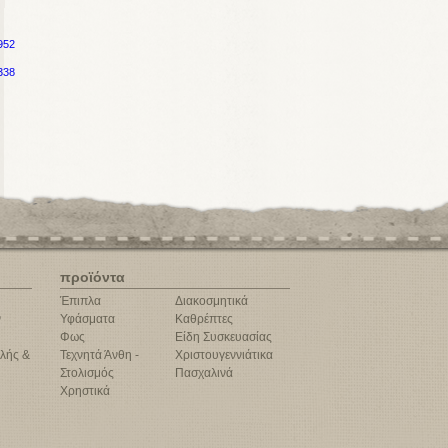
952
338
προϊόντα
Έπιπλα
Διακοσμητικά
ν
Υφάσματα
Καθρέπτες
Φως
Είδη Συσκευασίας
λής &
Τεχνητά Άνθη -
Χριστουγεννιάτικα
Στολισμός
Πασχαλινά
Χρηστικά