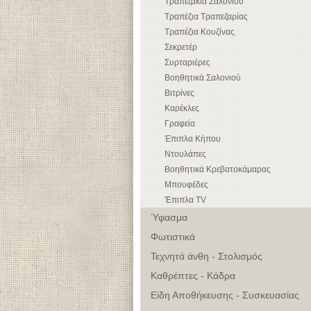
Τραπεζάκια Σαλονιού
Τραπέζια Τραπεζαρίας
Τραπέζια Κουζίνας
Σεκρετέρ
Συρταριέρες
Βοηθητικά Σαλονιού
Βιτρίνες
Καρέκλες
Γραφεία
Έπιπλα Κήπου
Ντουλάπες
Βοηθητικά Κρεβατοκάμαρας
Μπουφέδες
'Επιπλα TV
Ύφασμα
Φωτιστικά
Τεχνητά άνθη - Στολισμός
Καθρέπτες - Κάδρα
Είδη Αποθήκευσης - Συσκευασίας