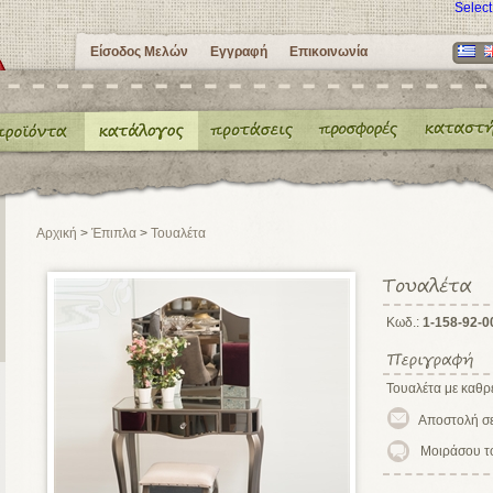
Selec
Είσοδος Μελών
Εγγραφή
Επικοινωνία
Αρχική
>
Έπιπλα
>
Τουαλέτα
Κωδ.:
1-158-92-0
Τουαλέτα με καθρ
Μοιράσου τ