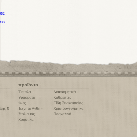
952
338
προϊόντα
Έπιπλα
Διακοσμητικά
ν
Υφάσματα
Καθρέπτες
Φως
Είδη Συσκευασίας
λής &
Τεχνητά Άνθη -
Χριστουγεννιάτικα
Στολισμός
Πασχαλινά
Χρηστικά