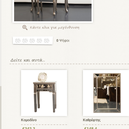
0
Ψήφοι
Κομοδίνο
Καθρέφτης
€242,2
€148,4