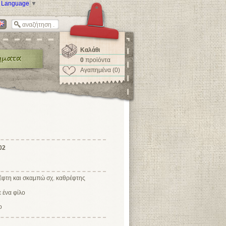
t Language
▼
Καλάθι
0
προϊόντα
Αγαπημένα (0)
02
έφτη και σκαμπώ σχ. καθρέφτης
ο