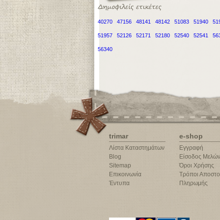
40270
47156
48141
48142
51083
51940
51
51957
52126
52171
52180
52540
52541
56
56340
trimar
e-shop
Λίστα Καταστημάτων
Εγγραφή
Blog
Είσοδος Μελώ
Sitemap
Όροι Χρήσης
Επικοινωνία
Τρόποι Αποστο
Έντυπα
Πληρωμής