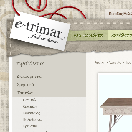
Είσοδος Μελ
Αρχική
>
Έπιπλα
>
Τρα
Διακοσμητικά
Χρηστικά
Έπιπλα
Σκαμπώ
Κονσόλες
Καναπέδες
Πολυθρόνες
Κρεβάτια