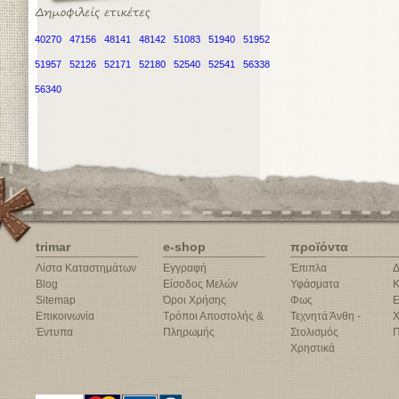
40270
47156
48141
48142
51083
51940
51952
51957
52126
52171
52180
52540
52541
56338
56340
trimar
e-shop
προϊόντα
Λίστα Καταστημάτων
Εγγραφή
Έπιπλα
Δ
Blog
Είσοδος Μελών
Υφάσματα
Κ
Sitemap
Όροι Χρήσης
Φως
Ε
Επικοινωνία
Τρόποι Αποστολής &
Τεχνητά Άνθη -
Χ
Έντυπα
Πληρωμής
Στολισμός
Π
Χρηστικά