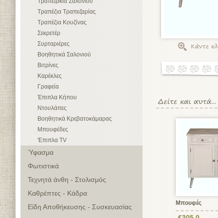
Τραπεζάκια Σαλονιού
Τραπέζια Τραπεζαρίας
Τραπέζια Κουζίνας
Σεκρετέρ
Συρταριέρες
Βοηθητικά Σαλονιού
Βιτρίνες
Καρέκλες
Γραφεία
Έπιπλα Κήπου
Ντουλάπες
Βοηθητικά Κρεβατοκάμαρας
Μπουφέδες
'Επιπλα TV
Ύφασμα
Φωτιστικά
Τεχνητά άνθη - Στολισμός
Καθρέπτες - Κάδρα
Μπουφές
Είδη Αποθήκευσης - Συσκευασίας
€305,0