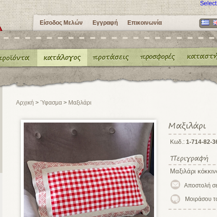
Selec
Είσοδος Μελών
Εγγραφή
Επικοινωνία
Αρχική
>
Ύφασμα
>
Μαξιλάρι
Κωδ.:
1-714-82-3
Μαξιλάρι κόκκιν
Μοιράσου τ