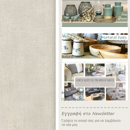
Easy greens
Natural hues
sofas
Προβολή όλων...
Γράψτε το email σας για να λαμβάνετε
τα νέα μας