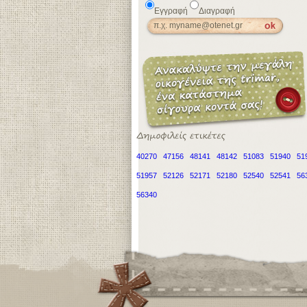
Εγγραφή
Διαγραφή
40270
47156
48141
48142
51083
51940
51
51957
52126
52171
52180
52540
52541
56
56340