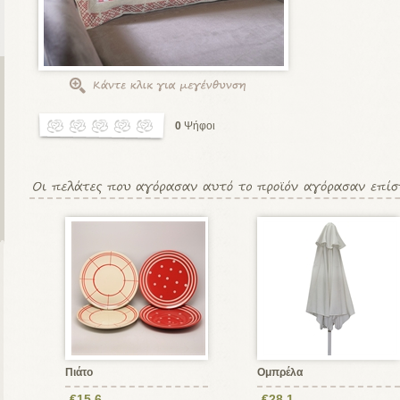
0
Ψήφοι
Πιάτο
Ομπρέλα
€15,6
€28,1