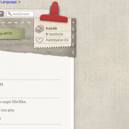
t Language
▼
Καλάθι
0
προϊόντα
Αγαπημένα (0)
61
ο καρό 50x30εκ.
ο