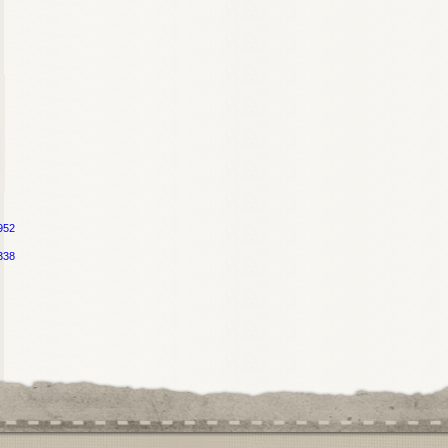
952
338