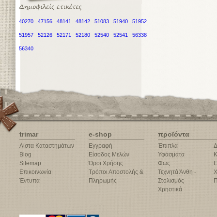
40270
47156
48141
48142
51083
51940
51952
51957
52126
52171
52180
52540
52541
56338
56340
trimar
e-shop
προϊόντα
Λίστα Καταστημάτων
Εγγραφή
Έπιπλα
Δ
Blog
Είσοδος Μελών
Υφάσματα
Κ
Sitemap
Όροι Χρήσης
Φως
Ε
Επικοινωνία
Τρόποι Αποστολής &
Τεχνητά Άνθη -
Χ
Έντυπα
Πληρωμής
Στολισμός
Π
Χρηστικά