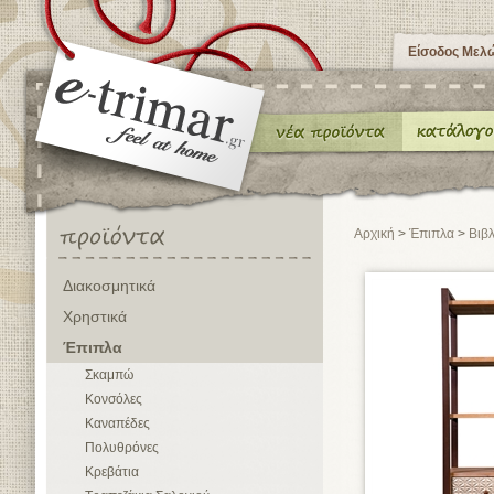
Είσοδος Μελ
Αρχική
>
Έπιπλα
>
Βιβ
Διακοσμητικά
Χρηστικά
Έπιπλα
Σκαμπώ
Κονσόλες
Καναπέδες
Πολυθρόνες
Κρεβάτια