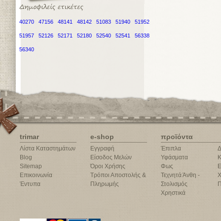
40270
47156
48141
48142
51083
51940
51952
51957
52126
52171
52180
52540
52541
56338
56340
trimar
e-shop
προϊόντα
Λίστα Καταστημάτων
Εγγραφή
Έπιπλα
Δ
Blog
Είσοδος Μελών
Υφάσματα
Κ
Sitemap
Όροι Χρήσης
Φως
Ε
Επικοινωνία
Τρόποι Αποστολής &
Τεχνητά Άνθη -
Χ
Έντυπα
Πληρωμής
Στολισμός
Π
Χρηστικά