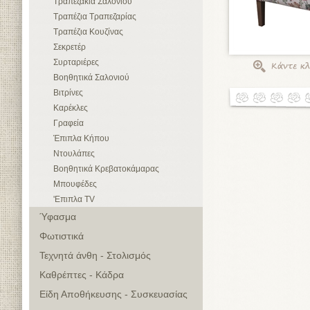
Τραπεζάκια Σαλονιού
Τραπέζια Τραπεζαρίας
Τραπέζια Κουζίνας
Σεκρετέρ
Συρταριέρες
Βοηθητικά Σαλονιού
Βιτρίνες
Καρέκλες
Γραφεία
Έπιπλα Κήπου
Ντουλάπες
Βοηθητικά Κρεβατοκάμαρας
Μπουφέδες
'Επιπλα TV
Ύφασμα
Φωτιστικά
Τεχνητά άνθη - Στολισμός
Καθρέπτες - Κάδρα
Είδη Αποθήκευσης - Συσκευασίας