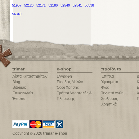
51957
52126
52171
52180
52540
52541
56338
56340
trimar
e-shop
προϊόντα
Λίστα Καταστημάτων
Εγγραφή
Έπιπλα
Δ
Blog
Είσοδος Μελών
Υφάσματα
Κ
Sitemap
Όροι Χρήσης
Φως
Ε
Επικοινωνία
Τρόποι Αποστολής &
Τεχνητά Άνθη -
Χ
Έντυπα
Πληρωμής
Στολισμός
Π
Χρηστικά
Copyright © 2026
trimar e-shop