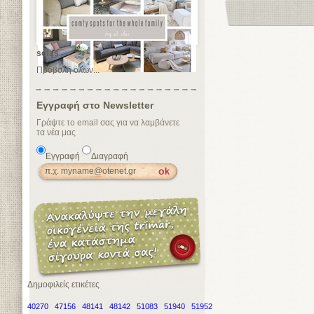
sofas
Προβολή όλων...
Εγγραφή στο Newsletter
Γράψτε το email σας για να λαμβάνετε
τα νέα μας
Εγγραφή
Διαγραφή
Δημοφιλείς ετικέτες
40270
47156
48141
48142
51083
51940
51952