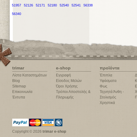
51957
52126
52171
52180
52540
52541
56338
56340
trimar
e-shop
προϊόντα
Λίστα Καταστημάτων
Εγγραφή
Έπιπλα
Δ
Blog
Είσοδος Μελών
Υφάσματα
Κ
Sitemap
Όροι Χρήσης
Φως
Ε
Επικοινωνία
Τρόποι Αποστολής &
Τεχνητά Άνθη -
Χ
Έντυπα
Πληρωμής
Στολισμός
Π
Χρηστικά
Copyright © 2026
trimar e-shop