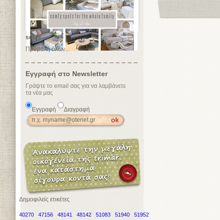
sofas
Προβολή όλων...
Εγγραφή στο Newsletter
Γράψτε το email σας για να λαμβάνετε
τα νέα μας
Εγγραφή
Διαγραφή
Δημοφιλείς ετικέτες
40270
47156
48141
48142
51083
51940
51952