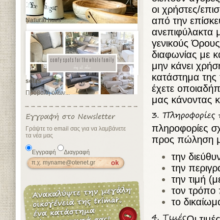
οι χρήστες/επι
από την επίσκε
Natural hues
ανεπιφύλακτα 
γενικούς Όρους
διαφωνίας με κ
μην κάνει χρήσ
κατάστημα της 
sofas
έχετε οποιαδήπ
Προβολή όλων...
μας κάνοντας κ
πληροφορίες σχε
Γράψτε το email σας για να λαμβάνετε
τα νέα μας
προς πώληση 
Εγγραφή
Διαγραφή
την διεύθυ
την περιγρ
την τιμή (
τον τρόπο
το δικαίω
Οι τιμέ