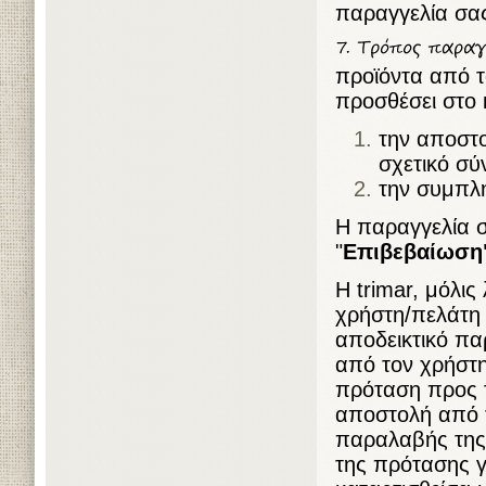
παραγγελία σα
προϊόντα από τ
προσθέσει στο 
την αποστο
σχετικό σύ
την συμπλ
Η παραγγελία σ
"
Επιβεβαίωση
Η trimar, μόλι
χρήστη/πελάτη 
αποδεικτικό πα
από τον χρήστη
πρόταση προς τ
αποστολή από τ
παραλαβής της 
της πρότασης γ