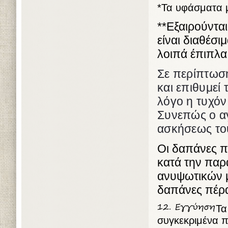
*Τα υφάσματα μ
**Εξαιρούντα
είναι διαθέσι
λοιπά έπιπλα
Σε περίπτωση
και επιθυμεί
λόγο η τυχόν
Συνεπώς ο αγ
ασκήσεως το
Οι δαπάνες 
κατά την παρ
ανυψωτικών μ
δαπάνες πέρα
Τα
συγκεκριμένα π