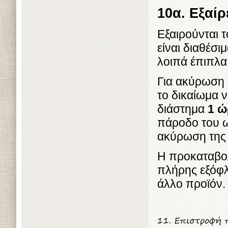
10α. Εξαί
Εξαιρούνται 
είναι διαθέσι
λοιπά έπιπλα
Για ακύρωση 
το δικαίωμα 
διάστημα
1 ώ
πάροδο του ω
ακύρωση της 
Η προκαταβολ
πλήρης εξόφλ
άλλο προϊόν.