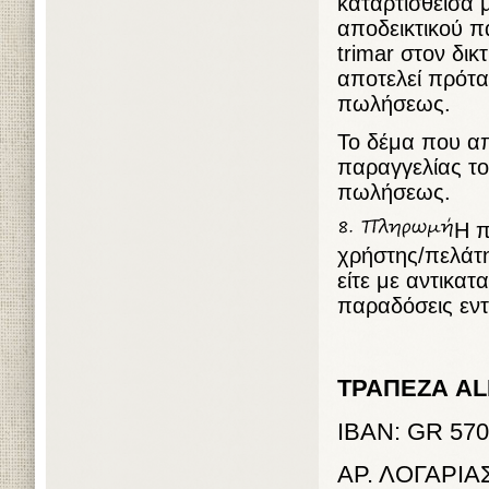
καταρτισθείσα 
αποδεικτικού π
trimar στον δι
αποτελεί πρότ
πωλήσεως.
Το δέμα που απ
παραγγελίας το
πωλήσεως.
Η π
χρήστης/πελάτη
είτε με αντικατ
παραδόσεις εντ
ΤΡΑΠΕΖΑ A
IBAN: GR 570
ΑΡ. ΛΟΓΑΡΙΑ