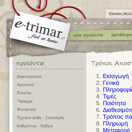
Είσοδος Μελ
Εισαγωγή
Διακοσμητικά
Γενικά
Χρηστικά
Πληροφορί
Έπιπλα
Τιμές
Ύφασμα
Ποιότητα
Διαθεσιμότ
Φωτιστικά
Τρόπος πα
Τεχνητά άνθη - Στολισμός
Πληρωμή
Καθρέπτες - Κάδρα
Μεταφορά 