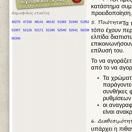
κατάστημα συμ
προειδοποίηση
40270
47156
48141
48142
51083
51940
51952
Τα 
τόπο έχουν περ
51957
52126
52171
52180
52540
52541
56338
ελπίδα διαπιστ
56340
επικοινωνήσουν
επίλυσή του.
Το να αγοράζετ
από το να αγορ
Τα χρώματα
παράγοντες
συνθήκες 
ρυθμίσεων 
οι αναγραφ
είναι ανακρ
υπάρχει η πιθ