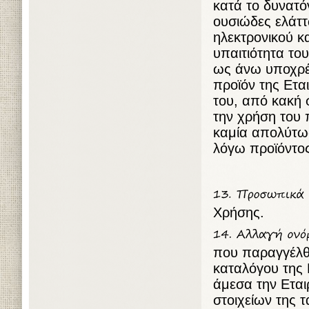
κατά το δυνατό
ουσιώδες ελάττ
ηλεκτρονικού κ
υπαιτιότητα το
ως άνω υποχρέ
προϊόν της Ετα
του, από κακή 
την χρήση του π
καμία απολύτως
λόγω προϊόντο
Χρήσης.
που παραγγέλθ
καταλόγου της 
άμεσα την Εται
στοιχείων της 