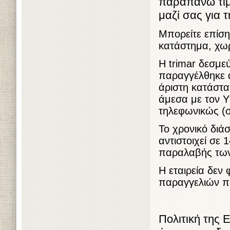
παραπάνω τιμ
μαζί σας για 
Μπορείτε επίση
κατάστημα, χω
Η trimar δεσμε
παραγγέλθηκε α
άριστη κατάστα
άμεσα με τον 
τηλεφωνικώς (σ
Το χρονικό διά
αντιστοιχεί σε
παραλαβής των
Η εταιρεία δεν 
παραγγελιών πο
Πολιτική της 