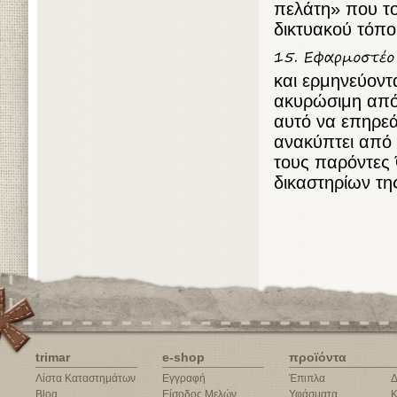
πελάτη» που το
δικτυακού τόπο
και ερμηνεύοντ
ακυρώσιμη από 
αυτό να επηρε
ανακύπτει από
τους παρόντες 
δικαστηρίων τη
trimar
e-shop
προϊόντα
Λίστα Καταστημάτων
Εγγραφή
Έπιπλα
Δ
Blog
Είσοδος Μελών
Υφάσματα
Κ