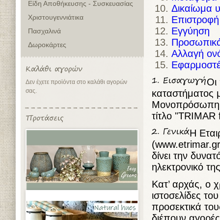
Είδη Αποθήκευσης - Συσκευασίας
Δικαίωμα 
Χριστουγεννιάτικα
Επιστροφή
Εγγύηση
Πασχαλινά
Προσωπικά
Δωροκάρτες
Αλλαγή ον
Εφαρμοστέ
Οι
Δεν έχετε προϊόντα στο καλάθι αγορών
σας.
καταστήματος 
Μονοπρόσωπη ΙΚ
τίτλο "TRIMAR 
Η Εται
(www.etrimar.g
δίνει την δυνα
ηλεκτρονικό τη
Easy greens
Κατ’ αρχάς, ο χ
ιστοσελίδες το
προσεκτικά το
διέπουν αγορές