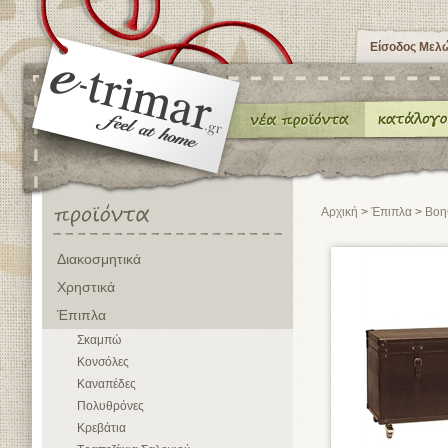
Είσοδος Μελ
Αρχική
>
Έπιπλα
>
Βοη
Διακοσμητικά
Χρηστικά
Έπιπλα
Σκαμπώ
Κονσόλες
Καναπέδες
Πολυθρόνες
Κρεβάτια