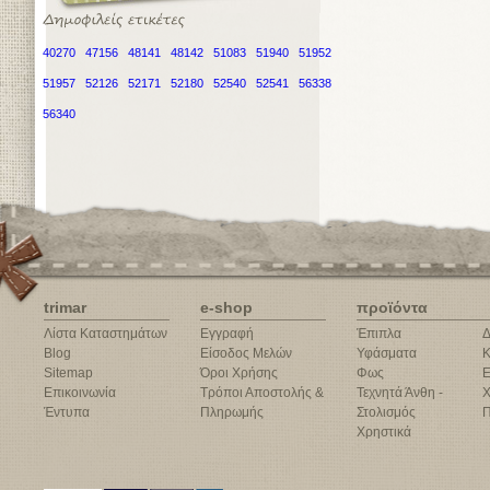
40270
47156
48141
48142
51083
51940
51952
51957
52126
52171
52180
52540
52541
56338
56340
trimar
e-shop
προϊόντα
Λίστα Καταστημάτων
Εγγραφή
Έπιπλα
Δ
Blog
Είσοδος Μελών
Υφάσματα
Κ
Sitemap
Όροι Χρήσης
Φως
Ε
Επικοινωνία
Τρόποι Αποστολής &
Τεχνητά Άνθη -
Χ
Έντυπα
Πληρωμής
Στολισμός
Π
Χρηστικά