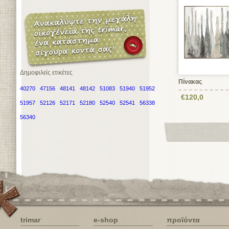
Δημοφιλείς ετικέτες
Πίνακας
40270
47156
48141
48142
51083
51940
51952
€120,0
51957
52126
52171
52180
52540
52541
56338
56340
trimar
e-shop
προϊόντα