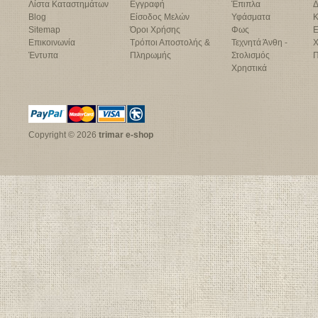
Λίστα Καταστημάτων
Εγγραφή
Έπιπλα
Δ
Blog
Είσοδος Μελών
Υφάσματα
Κ
Sitemap
Όροι Χρήσης
Φως
Ε
Επικοινωνία
Τρόποι Αποστολής &
Τεχνητά Άνθη -
Χ
Έντυπα
Πληρωμής
Στολισμός
Π
Χρηστικά
Copyright © 2026
trimar e-shop