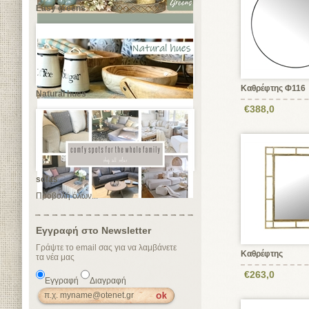
Easy greens
Καθρέφτης Φ116
Natural hues
€388,0
sofas
Προβολή όλων...
Εγγραφή στο Newsletter
Γράψτε το email σας για να λαμβάνετε
Καθρέφτης
τα νέα μας
€263,0
Εγγραφή
Διαγραφή