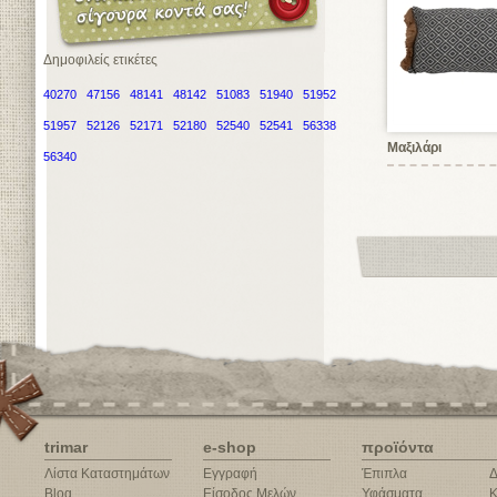
Δημοφιλείς ετικέτες
40270
47156
48141
48142
51083
51940
51952
51957
52126
52171
52180
52540
52541
56338
Μαξιλάρι
56340
trimar
e-shop
προϊόντα
Λίστα Καταστημάτων
Εγγραφή
Έπιπλα
Δ
Blog
Είσοδος Μελών
Υφάσματα
Κ