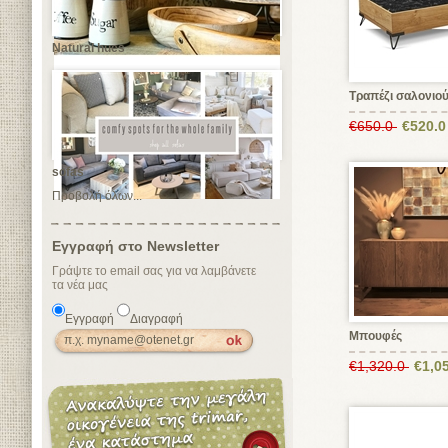
Natural hues
Τραπέζι σαλονιο
€650.0
€520.0
sofas
Προβολή όλων...
Εγγραφή στο Newsletter
Γράψτε το email σας για να λαμβάνετε
τα νέα μας
Εγγραφή
Διαγραφή
Μπουφές
€1,320.0
€1,0